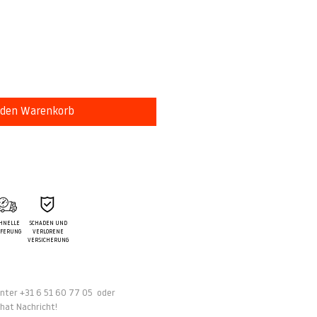
is
 den Warenkorb
HNELLE
SCHADEN UND
EFERUNG
VERLORENE
VERSICHERUNG
nter
+31 6 51 60 77 05 oder
Chat Nachricht!