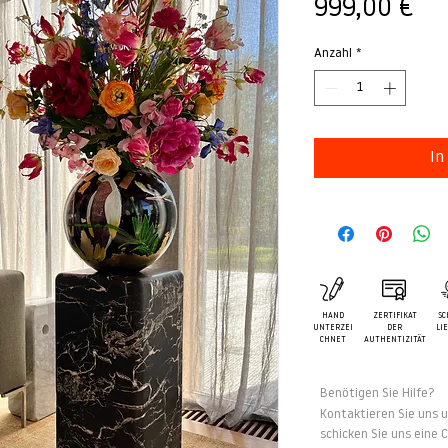
Pre
999,00 €
Anzahl
*
In
HAND
ZERTIFIKAT
SC
UNTERZEI
DER
LI
CHNET
AUTHENTIZITÄT
Benötigen Sie Hilfe?
Kontaktieren Sie uns u
schicken Sie uns eine 