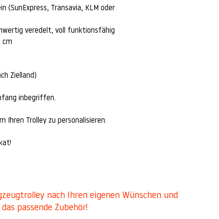
sein (SunExpress, Transavia, KLM oder
chwertig veredelt, voll funktionsfähig
5 cm
ch Zielland)
mfang inbegriffen.
m Ihren Trolley zu personalisieren.
kat!
lugzeugtrolley nach Ihren eigenen Wünschen und
n das passende Zubehör!