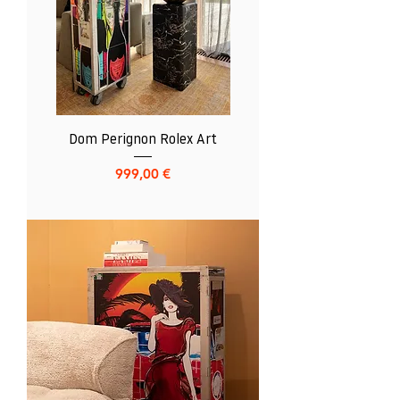
Dom Perignon Rolex Art
Preis
999,00 €