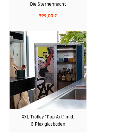
Die Sternennacht
Preis
999,00 €
XXL Trolley "Pop Art" inkl.
6 Plexiglasböden