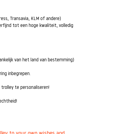
press, Transavia, KLM of andere)
rfijnd tot een hoge kwaliteit, volledig
hankelijk van het land van bestemming)
ering inbegrepen.
 trolley te personaliseren!
 echtheid!
olley to your own wishes and