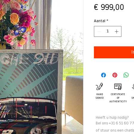
Pri
€ 999,00
Aantal
*
I
HAND
CERTIFICATE
SIGNED
OF
SH
AUTHENTICITY
Heeft u hulp nodig?
Bel ons +31 6 51 60 7
of stuur ons een
chatb