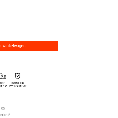
js
n winkelwagen
FAST
DAMAGE AND
IPPING
LOST INSCURENCE
7 05
ericht
!