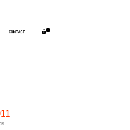
CONTACT
911
019