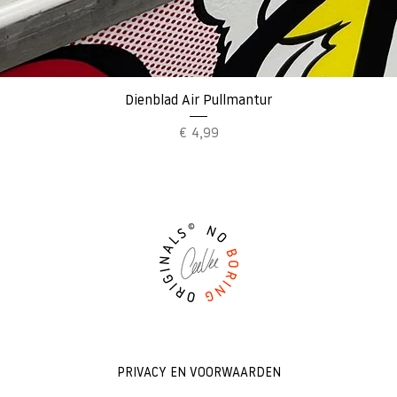
Snel overzicht
Dienblad Air Pullmantur
Prijs
€ 4,99
PRIVACY EN VOORWAARDEN