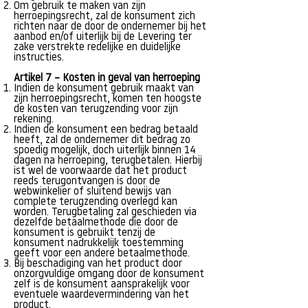
Om gebruik te maken van zijn
herroepingsrecht, zal de konsument zich
richten naar de door de ondernemer bij het
aanbod en/of uiterlijk bij de Levering ter
zake verstrekte redelijke en duidelijke
instructies.
Artikel 7 – Kosten in geval van herroeping
Indien de konsument gebruik maakt van
zijn herroepingsrecht, komen ten hoogste
de kosten van terugzending voor zijn
rekening.
Indien de konsument een bedrag betaald
heeft, zal de ondernemer dit bedrag zo
spoedig mogelijk, doch uiterlijk binnen 14
dagen na herroeping, terugbetalen. Hierbij
ist wel de voorwaarde dat het product
reeds terugontvangen is door de
webwinkelier of sluitend bewijs van
complete terugzending overlegd kan
worden. Terugbetaling zal geschieden via
dezelfde betaalmethode die door de
konsument is gebruikt tenzij de
konsument nadrukkelijk toestemming
geeft voor een andere betaalmethode.
Bij beschadiging van het product door
onzorgvuldige omgang door de konsument
zelf is de konsument aansprakelijk voor
eventuele waardevermindering van het
product.