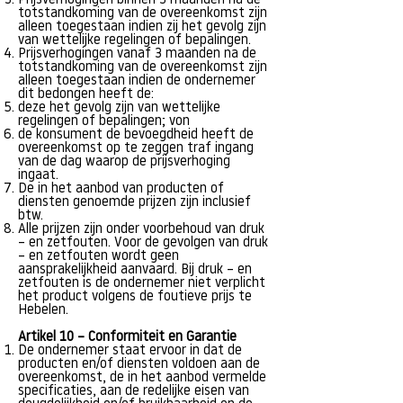
Prijsverhogingen binnen 3 maanden na de
totstandkoming van de overeenkomst zijn
alleen toegestaan indien zij het gevolg zijn
van wettelijke regelingen of bepalingen.
Prijsverhogingen vanaf 3 maanden na de
totstandkoming van de overeenkomst zijn
alleen toegestaan indien de ondernemer
dit bedongen heeft de:
deze het gevolg zijn van wettelijke
regelingen of bepalingen; von
de konsument de bevoegdheid heeft de
overeenkomst op te zeggen traf ingang
van de dag waarop de prijsverhoging
ingaat.
De in het aanbod van producten of
diensten genoemde prijzen zijn inclusief
btw.
Alle prijzen zijn onder voorbehoud van druk
– en zetfouten. Voor de gevolgen van druk
– en zetfouten wordt geen
aansprakelijkheid aanvaard. Bij druk – en
zetfouten is de ondernemer niet verplicht
het product volgens de foutieve prijs te
Hebelen.
Artikel 10 – Conformiteit en Garantie
De ondernemer staat ervoor in dat de
producten en/of diensten voldoen aan de
overeenkomst, de in het aanbod vermelde
specificaties, aan de redelijke eisen van