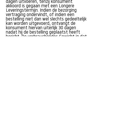
dagen uitvoeren, tenzij konsument
akkoord is gegaan met een Longere
Leveringstermijn. Indien de bezorging
vertraging ondervindt, of indien een
bestelling niet dan wel slechts gedeeltelijk
kan worden uitgevoerd, ontvangt de
konsument hiervan uiterlijk 30 dagen
nadat hij de bestelling geplaatst heeft
bericht. De verbrauchendes Gewicht in dat
geval het recht om de overeenkomst
zonder kosten te ontbinden. De
verbrauchendes Gewicht geen recht op
een schadevergoeding.
Alle Hebeltermijnen zijn indicatief. Aan
eventuele genoemde termijnen kan de
konsument geen rechten ontlenen.
Overschrijding van een termijn geeft de
konsument geen recht op
schadevergoeding.
In der Gesamtheit der Bindung konform
het lid 3 van dit Artikel zal de ondernemer
het bedrag dat de konsument betaald
heeft zo spoedig mogelijk, aber uiterlijk
binnen 14 dagen na ontbinding,
terugbetalen.
Indien, das ein bestes Produkt verwendet,
ist blijkt te zijn, zal de ondernemer zich
inspannen om een vervangend artikel
beschikbaar te stellen. Uiterlijk bij de
bezorging zal op duidelijke en begrijpelijke