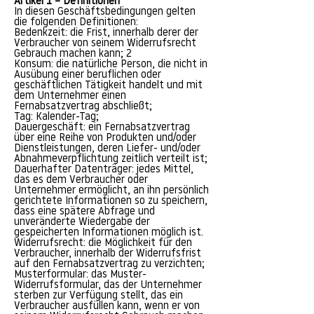
Artikel 1 – Definitionen
In diesen Geschäftsbedingungen gelten
die folgenden Definitionen:
Bedenkzeit: die Frist, innerhalb derer der
Verbraucher von seinem Widerrufsrecht
Gebrauch machen kann; 2
Konsum: die natürliche Person, die nicht in
Ausübung einer beruflichen oder
geschäftlichen Tätigkeit handelt und mit
dem Unternehmer einen
Fernabsatzvertrag abschließt;
Tag: Kalender-Tag;
Dauergeschäft: ein Fernabsatzvertrag
über eine Reihe von Produkten und/oder
Dienstleistungen, deren Liefer- und/oder
Abnahmeverpflichtung zeitlich verteilt ist;
Dauerhafter Datenträger: jedes Mittel,
das es dem Verbraucher oder
Unternehmer ermöglicht, an ihn persönlich
gerichtete Informationen so zu speichern,
dass eine spätere Abfrage und
unveränderte Wiedergabe der
gespeicherten Informationen möglich ist.
Widerrufsrecht: die Möglichkeit für den
Verbraucher, innerhalb der Widerrufsfrist
auf den Fernabsatzvertrag zu verzichten;
Musterformular: das Muster-
Widerrufsformular, das der Unternehmer
sterben zur Verfügung stellt, das ein
Verbraucher ausfüllen kann, wenn er von