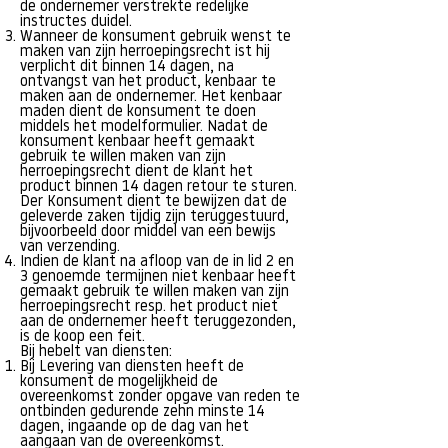
de ondernemer verstrekte redelijke
instructes duidel.
Wanneer de konsument gebruik wenst te
maken van zijn herroepingsrecht ist hij
verplicht dit binnen 14 dagen, na
ontvangst van het product, kenbaar te
maken aan de ondernemer. Het kenbaar
maden dient de konsument te doen
middels het modelformulier. Nadat de
konsument kenbaar heeft gemaakt
gebruik te willen maken van zijn
herroepingsrecht dient de klant het
product binnen 14 dagen retour te sturen.
Der Konsument dient te bewijzen dat de
geleverde zaken tijdig zijn teruggestuurd,
bijvoorbeeld door middel van een bewijs
van verzending.
Indien de klant na afloop van de in lid 2 en
3 genoemde termijnen niet kenbaar heeft
gemaakt gebruik te willen maken van zijn
herroepingsrecht resp. het product niet
aan de ondernemer heeft teruggezonden,
is de koop een feit.
Bij hebelt van diensten:
Bij Levering van diensten heeft de
konsument de mogelijkheid de
overeenkomst zonder opgave van reden te
ontbinden gedurende zehn minste 14
dagen, ingaande op de dag van het
aangaan van de overeenkomst.