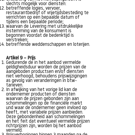
slechts mogelijk voor diensten:
betreffende logies, vervoer,
restaurantbedrijf of vrijetijdsbesteding te
verrichten op een bepaalde datum of
tijdens een bepaalde periode;
waarvan de Levering met uitdrukkelijke
instemming van de konsument is
begonnen voordat de bedenktijd is
verstreken;
betreffende weddenschappen en loterijen.
Artikel 9 – Prijs
Gedurende de in het aanbod vermelde
geldigheidsduur worden de prijzen van de
aangeboden productsen en/of diensten
niet verhoogd, behoudens prijswijzigingen
as gevolg van veranderingen in btw-
tarieven.
In afwijking van het vorige lid kan de
ondernemer producten of diensten
waarvan de prijzen gebonden zijn aan
schommelingen op de financiële markt
und waar de ondernemer geen invloed op
heeft, met variabele prijzen aanbieden.
Deze gebondenheid aan schommelingen
en het feit dat eventueel vermelde prijzen
richtprijzen zijn, worden bij het aanbod
vermeld.