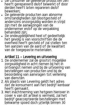
De Consumer de geleverde producten zelf
heeft gerepareerd de/of bewerkt of door
derden heeft laten repareren de/of
bewerken;
De geleverde producten aan abnorme
omstandigheden zijn blootgesteld of
anderszins onzorgvuldig worden in strijd
zijn met de aanwijzingen van de
ondernemer en/of op de verpakking
behandeld zijn;
De ondeugdelijkheid heel of gedeeltelijk
het gevolg is van voorschriften die de
overheid heeft gesteld of zal stellen ten
ten aanzien van de aard of de kwaliteit
van de toegepaste materialen.
Artikel 11 – Levering en uitvoering
De ondernemer zal de grootst mogelijke
zorgvuldigheid in acht nemen bij het in
ontvangst nemen und bij de uitvoering van
bestellingen van producten und bij de
beoordeling van aanvragen tot verlening
van diensten.
Als plaats van Levering geldt het adres
dat de konsument aan het bedrijf kenbaar
heeft gemaakt.
Met inachtneming van hetgeen hierover in
cover 4 van dit artikel is vermeld, zal het
bedrijf geaccepteerde bestellingen met
bekwame spoed doch uiterlijk binnen 30