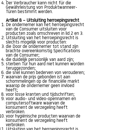
Der Verbraucher kann nicht für die
Gewährleistung von Produktwanneer-
Türen bestimmt werden.
Artikel 8 – Uitsluiting herroepingsrecht
De ondernemer kan het herroepingsrecht
van de Consumer uitsluiten voor
producten zoals omschreven in lid 2 en 3.
Uitsluiting van het herroepingsrecht is
slechts mogelijk voor producten:
die Door de ondernemer tot stand zijn
brachte overeenkomstig Specifications
van de Consumer;
die duidelijk persoonlijk van aard zijn;
sterben Tür hun aard niet kunnen worden
teruggezonden;
die snel kunnen bederven von verouderen;
waarvan de prijs gebonden ist aan
schommelingen op de financiële markt
waarop de ondernemer geen invloed
heeft;
voor losse kranten und tijdschriften;
voor audio- und video-opennamen en
computersoftware waarvan de
konsument de verzegeling heeft
verbroken.
voor hygiënische producten waarvan de
konsument de verzegeling heeft
verbroken.
Uitsluiting van het herroepingsrecht is