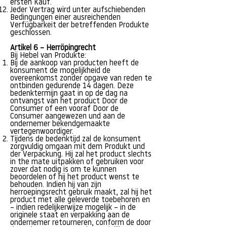
ersten Kauf.
Jeder Vertrag wird unter aufschiebenden
Bedingungen einer ausreichenden
Verfügbarkeit der betreffenden Produkte
geschlossen.
Artikel 6 – Herröpingrecht
Bij Hebel van Produkte:
Bij de aankoop van producten heeft de
konsument de mogelijkheid de
overeenkomst zonder opgave van reden te
ontbinden gedurende 14 dagen. Deze
bedenktermijn gaat in op de dag na
ontvangst van het product Door de
Consumer of een vooraf Door de
Consumer aangewezen und aan de
ondernemer bekendgemaakte
vertegenwoordiger.
Tijdens de bedenktijd zal de konsument
zorgvuldig omgaan mit dem Produkt und
der Verpackung. Hij zal het product slechts
in the mate uitpakken of gebruiken voor
zover dat nodig is om te kunnen
beoordelen of hij het product wenst te
behouden. Indien hij van zijn
herroepingsrecht gebruik maakt, zal hij het
product met alle geleverde toebehoren en
– indien redelijkerwijze mogelijk – in de
originele staat en verpakking aan de
ondernemer retourneren, conform de door