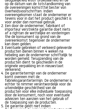
deugdelijkheid en/of bruikbaarheid en de
op de datum van de totstandkoming van
de overeeningen komstttel bester von
Overheidsvoorschriften. Indien
overeengekomen staat de ondernemer er
tevens voor in dat het product geschikt is
voor ander dan normaal gebruik.
Een door de ondernemer, fabrikant of
importeur verstrekte garantie doet niets
af a rightan de wettelijke en vorderingen
the de konsument op grond van de
overeenkomst tegenover de ondernemer
kan doen gelden.
Eventuele gebreken of verkeerd geleverde
producten dienen binnen 4 weken na
hebeling aan de ondernemer schriftelijk te
worden gemeld. Terugzending van de
producten dient te geschieden in de
originele verpakking en in nieuwstaat
verkerend.
De garantietermijn van de ondernemer
komt overeen met de
fabrieksgarantietermijn. De ondernemer is
echter te nimmer verantwordelijk voor de
uiteindelijke geschiktheid van de
producten voor elke individuele toepassing
door de konsument, noch voor eventuele
adviezen ten aanzien van het gebruik of
de toepassing van de producten.
De garantie geldt niet indien: